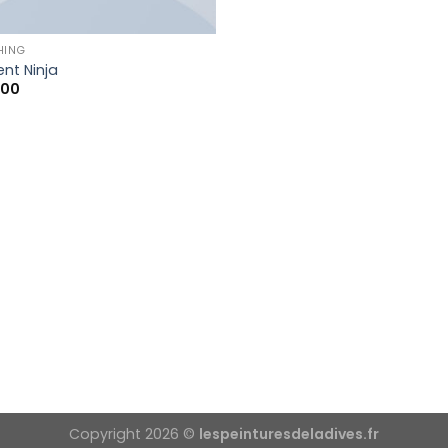
HING
ent Ninja
.00
Copyright 2026 ©
lespeinturesdeladives.fr