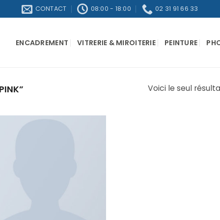
CONTACT
08:00 - 18:00
02 31 91 66 33
ENCADREMENT
VITRERIE & MIROITERIE
PEINTURE
PH
PINK”
Voici le seul résult