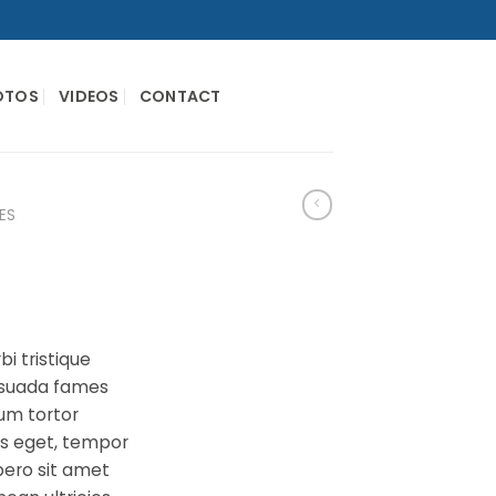
OTOS
VIDEOS
CONTACT
ES
i tristique
esuada fames
lum tortor
ies eget, tempor
bero sit amet