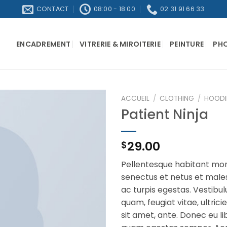
CONTACT
08:00 - 18:00
02 31 91 66 33
ENCADREMENT
VITRERIE & MIROITERIE
PEINTURE
PH
ACCUEIL
/
CLOTHING
/
HOODI
Patient Ninja
29.00
$
Pellentesque habitant morb
senectus et netus et mal
ac turpis egestas. Vestibu
quam, feugiat vitae, ultric
sit amet, ante. Donec eu li