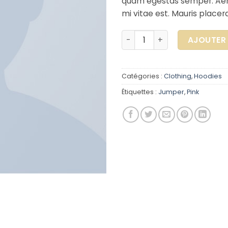
quam egestas semper. Aene
mi vitae est. Mauris placera
quantité de Patient Ninja
AJOUTER 
Catégories :
Clothing
,
Hoodies
Étiquettes :
Jumper
,
Pink