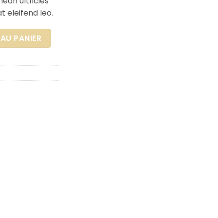
an ultricies
t eleifend leo.
AU PANIER