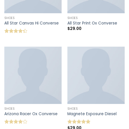
SHOES
SHOES
All Star Canvas Hi Converse
All Star Print Ox Converse
$
29.00
Note
4.33
sur 5
SHOES
SHOES
Arizona Racer Ox Converse
Magnete Exposure Diesel
$
29.00
Note
Note
5.00