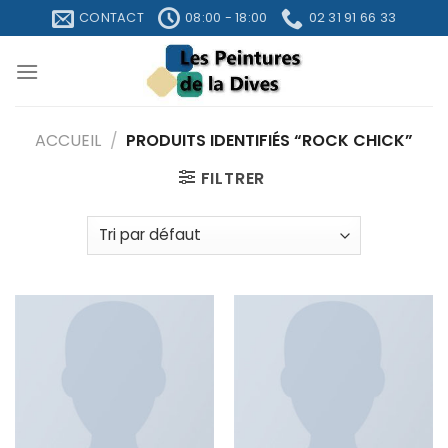
Skip
CONTACT
08:00 - 18:00
02 31 91 66 33
to
content
ACCUEIL
/
PRODUITS IDENTIFIÉS “ROCK CHICK”
FILTRER