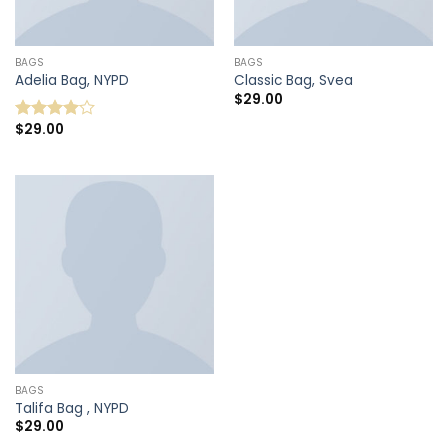
BAGS
BAGS
Adelia Bag, NYPD
Classic Bag, Svea
$
29.00
$
29.00
Note
4.00
sur
5
BAGS
Talifa Bag , NYPD
$
29.00