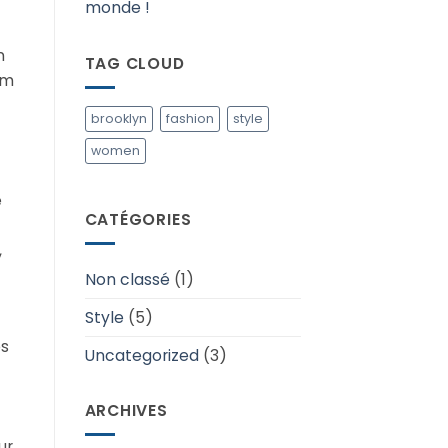
monde !
n
TAG CLOUD
um
brooklyn
fashion
style
women
t
e
CATÉGORIES
,
Non classé
(1)
Style
(5)
es
Uncategorized
(3)
ARCHIVES
ur