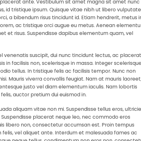
at placerat ante. Vestibulum sit amet magna sit amet nunc
us, id tristique ipsum. Quisque vitae nibh ut libero vulputate
orci, a bibendum risus tincidunt id. Etiam hendrerit, metus i
 lorem, ac tristique orci augue eu metus. Aenean element
 amet et risus. Suspendisse dapibus elementum quam, vel
vel venenatis suscipit, dui nunc tincidunt lectus, ac placera
ilisis in facilisis non, scelerisque in massa. Integer scelerisqu
io tellus. In tristique felis ac facilisis tempor. Nunc non
si. Mauris viverra convallis feugiat. Nam at mauris laoreet
llentesque justo vel diam elementum iaculis. Nam lobortis
felis, auctor pretium dui euismod in.
ada aliquam vitae non mi. Suspendisse tellus eros, ultrici
i. Suspendisse placerat neque leo, nec commodo eros
m quis libero non, consectetur accumsan est. Proin tempus
m felis, vel aliquet ante. Interdum et malesuada fames ac
tesque neque tellus, condimentum non eros non, consectet