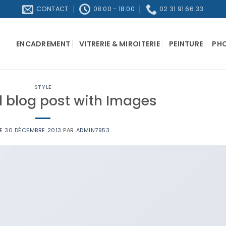
CONTACT
08:00 - 18:00
02 31 91 66 33
ENCADREMENT
VITRERIE & MIROITERIE
PEINTURE
PH
STYLE
l blog post with Images
LE
30 DÉCEMBRE 2013
PAR
ADMIN7953