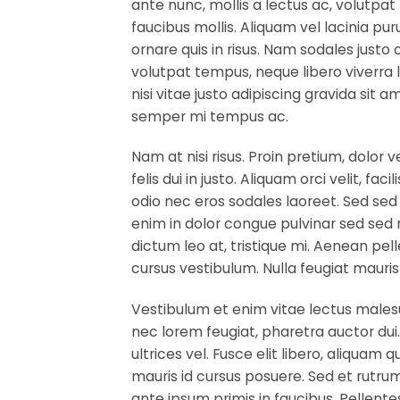
ante nunc, mollis a lectus ac, volutp
faucibus mollis. Aliquam vel lacinia pur
ornare quis in risus. Nam sodales justo 
volutpat tempus, neque libero viverra
nisi vitae justo adipiscing gravida sit
semper mi tempus ac.
Nam at nisi risus. Proin pretium, dolor 
felis dui in justo. Aliquam orci velit, fac
odio nec eros sodales laoreet. Sed sed od
enim in dolor congue pulvinar sed sed ni
dictum leo at, tristique mi. Aenean pe
cursus vestibulum. Nulla feugiat mauris 
Vestibulum et enim vitae lectus malesu
nec lorem feugiat, pharetra auctor du
ultrices vel. Fusce elit libero, aliqua
mauris id cursus posuere. Sed et rutru
ante ipsum primis in faucibus. Pellen