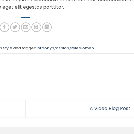
eget elit egestas porttitor.
in
Style
and tagged
brooklyn
,
fashion
,
style
,
women
.
A Video Blog Post